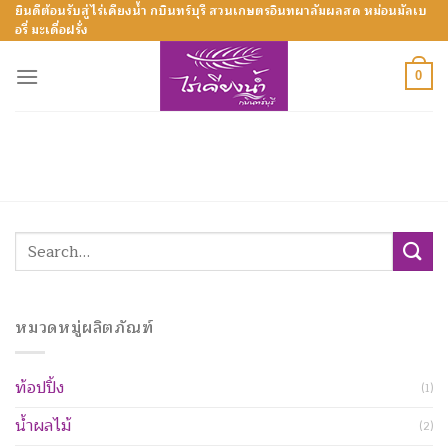
Skip
ยินดีต้อนรับสู่ไร่เคียงน้ำ กบินทร์บุรี สวนเกษตรอินทผาลัมผลสด หม่อนมัลเบ
อรี่ มะเดื่อฝรั่ง
to
content
0
Search
for:
หมวดหมู่ผลิตภัณฑ์
ท้อปปิ้ง
(1)
น้ำผลไม้
(2)