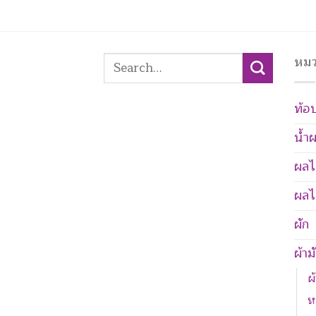
Search
หมว
for:
ท้อป
น้ำผ
ผลไ
ผลไ
ผัก
ผ้าม
ผ
ห