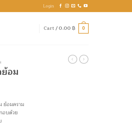
Login
Cart /
0.00
฿
0
น
ดย้อม
ยม ย้อมคราม
ะกอบด้วย
บ