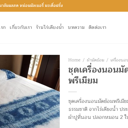
ทผาลัมผลสด หม่อนมัลเบอรี่ มะเดื่อฝรั่ง
แรก
เกี่ยวกับเรา
ร้านไร่เคียงน้ำ
บทความ
ติดต่อเรา
Home
/
ผ้ามัดย้อม
/
เครื่องนอ
ชุดเครื่องนอนมั
Add to
พรีเมียม
Wishlist
ชุดเครื่องนอนมัดย้อมพรีเมี
ธรรมชาติ จากไร่เคียงน้ำ ปร
ผ้าปูที่นอน ปลอกหมอน 2 ใ