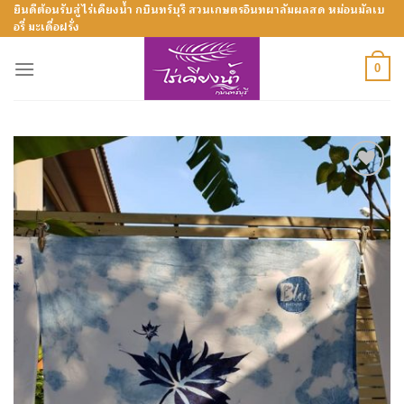
Skip
ยินดีต้อนรับสู่ไร่เคียงน้ำ กบินทร์บุรี สวนเกษตรอินทผาลัมผลสด หม่อนมัลเบ
อรี่ มะเดื่อฝรั่ง
to
content
0
Add to
Wishlist