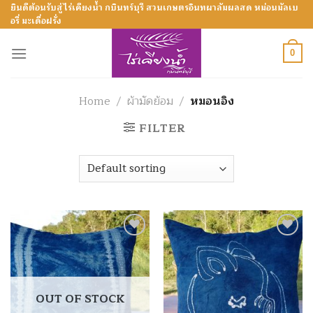
Skip
ยินดีต้อนรับสู่ไร่เคียงน้ำ กบินทร์บุรี สวนเกษตรอินทผาลัมผลสด หม่อนมัลเบ
อรี่ มะเดื่อฝรั่ง
to
content
0
Home
/
ผ้ามัดย้อม
/
หมอนอิง
FILTER
Add to
Add to
Wishlist
Wishlist
OUT OF STOCK